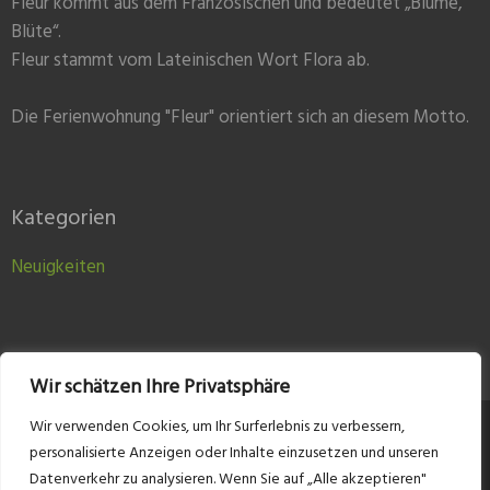
Fleur kommt aus dem Französischen und bedeutet „Blume,
Blüte“.
Fleur stammt vom Lateinischen Wort Flora ab.
Die Ferienwohnung "Fleur" orientiert sich an diesem Motto.
Kategorien
Neuigkeiten
Wir schätzen Ihre Privatsphäre
Wir verwenden Cookies, um Ihr Surferlebnis zu verbessern,
Kontakt
Impressum
Datenschutzerklärung
personalisierte Anzeigen oder Inhalte einzusetzen und unseren
Datenverkehr zu analysieren. Wenn Sie auf „Alle akzeptieren"