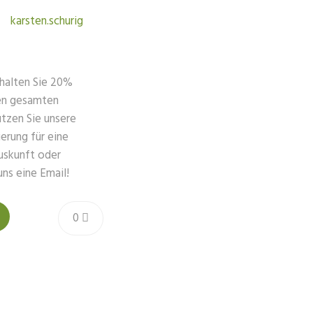
karsten.schurig
halten Sie 20%
ren gesamten
utzen Sie unsere
erung für eine
uskunft oder
uns eine Email!
0