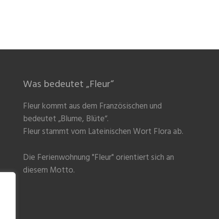
Was bedeutet „Fleur“
Fleur kommt aus dem Französischen und
bedeutet „Blume, Blüte“.
Fleur stammt vom Lateinischen Wort Flora ab.
Die Ferienwohnung "Fleur" orientiert sich an
diesem Motto.