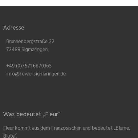
Adresse
Brunnenbergstraße 22
72488 Sigmaringen
+49 (0)7571 6870365
info@fewo-sigmaringen.de
Was bedeutet „Fleur“
Fleur kommt aus dem Französischen und bedeutet „Blume,
Blüte“.