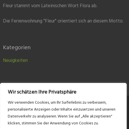
Fleur stammt vom Lateinischen Wort Flora ab.
Die Ferienwohnung "Fleur" orientiert sich an diesem Motto.
Kategorien
Neuigkeiten
Wir schätzen Ihre Privatsphäre
Wir verwenden Cookies, um Ihr Surferlebnis zu verbessern,
Kontakt
Impressum
Datenschutzerklärung
personalisierte Anzeigen oder Inhalte einzusetzen und unseren
Datenverkehr zu analysieren. Wenn Sie auf „Alle akzeptieren"
klicken, stimmen Sie der Anwendung von Cookies zu.
© Ferienwohnungen in Sigmaringen 2026.